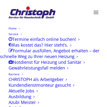
Home
Service
Termine einfach online buchen!
Angebot für
Was kostet das? Hier steht’s.
Formular ausfüllen, Angebot erhalten – der
Photovoltaikanlagen
schnelle Weg zu Ihrer neuen Heizung
Notdienst für Heizung und Sanitär
Gewährleistungsfall melden
Bitte geben die folgend Ihre
Karriere
CHRISTOPH als Arbeitgeber
Angaben ein, wir rufen Sie dann zu
Kundendienstmonteur gesucht
Ihrem gewünschten Termin zurück.
Aktuelle Jobs
Ausbildung
Azubi Meister