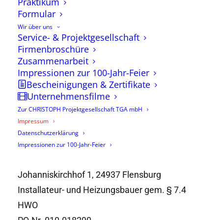
Praktikum
CHRISTOPH Service für Haustechnik GmbH
Formular
Wir über uns
Norderstraße 47
Service- & Projektgesellschaft
Firmenbroschüre
25746 Heide
Zusammenarbeit
Handelsregister: HRB 1794-ME Registergericht:
Impressionen zur 100-Jahr-Feier
Amtsgericht Pinneberg
Bescheinigungen & Zertifikate
Unternehmensfilme
Vertreten durch:
Zur CHRISTOPH Projektgesellschaft TGA mbH
Dipl. Ing. (FH) Thomas Christoph, Jürgen Kinsel
Impressum
Datenschutzerklärung
Eingetragen:
Impressionen zur 100-Jahr-Feier
Handwerkskammer Flensburg,
Johanniskirchhof 1, 24937 Flensburg
Installateur- und Heizungsbauer gem. § 7.4
HWO