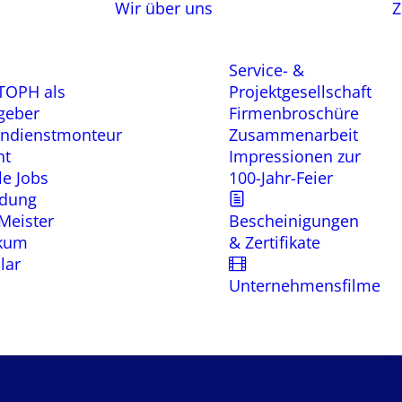
Wir über uns
Z
Service- &
TOPH als
Projektgesellschaft
geber
Firmenbroschüre
ndienstmonteur
Zusammenarbeit
ht
Impressionen zur
le Jobs
100-Jahr-Feier
ldung
Meister
Bescheinigungen
ikum
& Zertifikate
lar
Unternehmensfilme