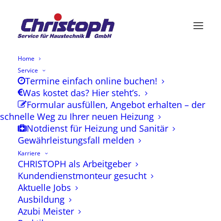
Home
Service
Termine einfach online buchen!
INFO-ABEND
Was kostet das? Hier steht’s.
Formular ausfüllen, Angebot erhalten – der
schnelle Weg zu Ihrer neuen Heizung
Nächster Termin:
Notdienst für Heizung und Sanitär
Do,15.1.2025
Gewährleistungsfall melden
Karriere
CHRISTOPH als Arbeitgeber
Kundendienstmonteur gesucht
Wärmepumpen &
Aktuelle Jobs
Photovoltaik – Ihre Zukunft
Ausbildung
der Energieversorgung
Azubi Meister