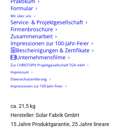
Praktikum
Formular
Wir über uns
Service- & Projektgesellschaft
Firmenbroschüre
Zusammenarbeit
Impressionen zur 100-Jahr-Feier
PHOTOVOLTAIKMODULE
Bescheinigungen & Zertifikate
Unternehmensfilme
405Wp PV-Module für
Zur CHRISTOPH Projektgesellschaft TGA mbH
Selbstabholer
Impressum
Datenschutzerklärung
Impressionen zur 100-Jahr-Feier
Mono S4 - Halfcut
1724 x 1134 x 30 mm
ca. 21,5 kg
Hersteller: Solar Fabrik GmbH
15 Jahre Produktgarantie, 25 Jahre lineare